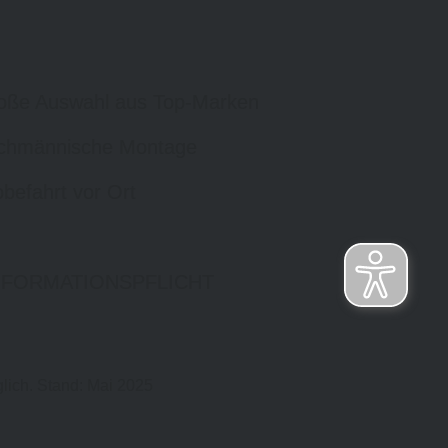
oße Auswahl aus Top-Marken
chmännische Montage
befahrt vor Ort
NFORMATIONSPFLICHT
lich. Stand: Mai 2025