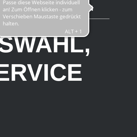
 in Köln und Northeim
SWAHL,
ERVICE