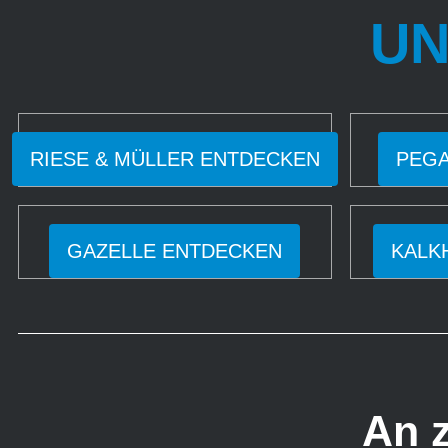
UN
JETZT SPAREN
RIESE & MÜLLER ENTDECKEN
PEGA
GAZELLE ENTDECKEN
KALK
An z