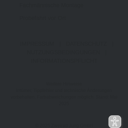
Fachmännische Montage
Probefahrt vor Ort
IMPRESSUM
|
DATENSCHUTZ
|
NUTZUNGSBEDINGUNGEN
|
INFORMATIONSPFLICHT
Weitere Hinweise
Irrtümer, Tippfehler und technische Änderungen
vorbehalten. Farbabweichungen möglich. Stand: Mai
2025
© 2025 Zweirad Jung GmbH