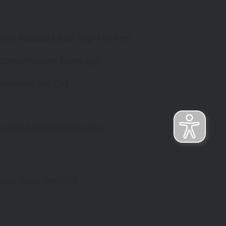
oße Auswahl aus Top-Marken
chmännische Montage
befahrt vor Ort
NFORMATIONSPFLICHT
lich. Stand: Mai 2025