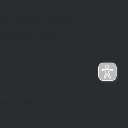
oße Auswahl aus Top-Marken
chmännische Montage
befahrt vor Ort
NFORMATIONSPFLICHT
lich. Stand: Mai 2025