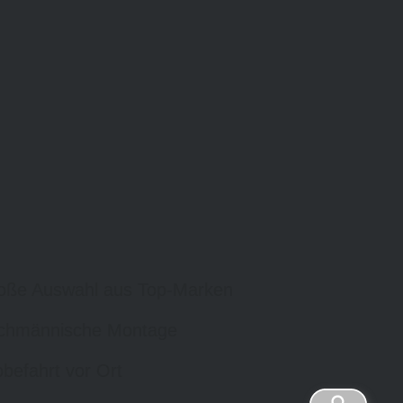
oße Auswahl aus Top-Marken
chmännische Montage
befahrt vor Ort