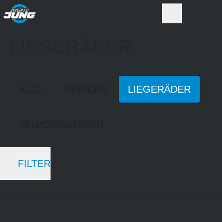
LIEGERÄDER
ALLE
TANDEMS
LIEGERÄDER
SENIORENRÄDER
FILTER