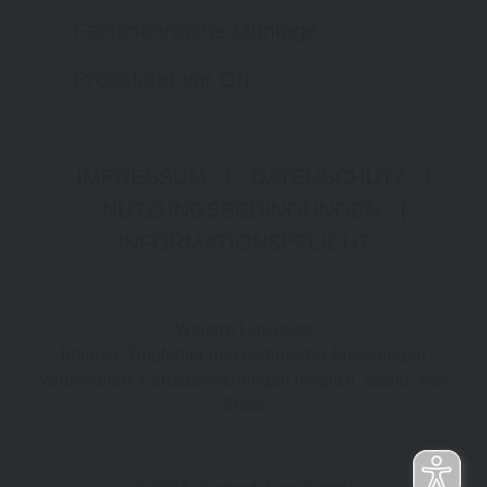
Fachmännische Montage
Probefahrt vor Ort
IMPRESSUM
|
DATENSCHUTZ
|
NUTZUNGSBEDINGUNGEN
|
INFORMATIONSPFLICHT
Weitere Hinweise
Irrtümer, Tippfehler und technische Änderungen
vorbehalten. Farbabweichungen möglich. Stand: Mai
2025