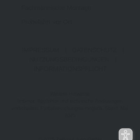
Fachmännische Montage
Probefahrt vor Ort
IMPRESSUM
|
DATENSCHUTZ
|
NUTZUNGSBEDINGUNGEN
|
INFORMATIONSPFLICHT
Weitere Hinweise
Irrtümer, Tippfehler und technische Änderungen
vorbehalten. Farbabweichungen möglich. Stand: Mai
2025
© 2025 Zweirad Jung GmbH