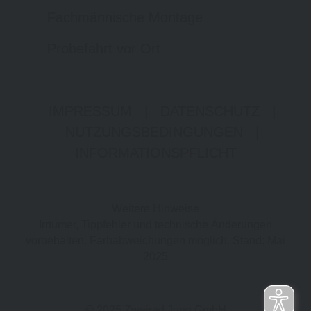
Fachmännische Montage
Probefahrt vor Ort
IMPRESSUM
|
DATENSCHUTZ
|
NUTZUNGSBEDINGUNGEN
|
INFORMATIONSPFLICHT
Weitere Hinweise
Irrtümer, Tippfehler und technische Änderungen
vorbehalten. Farbabweichungen möglich. Stand: Mai
2025
© 2025 Zweirad Jung GmbH