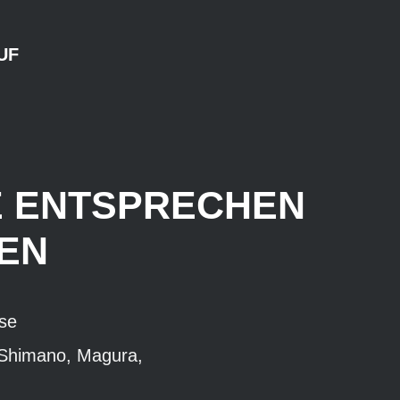
UF
E ENTSPRECHEN
EN
ese
 Shimano, Magura,