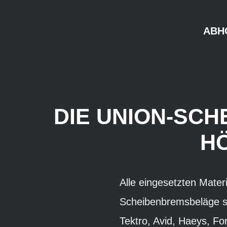
ABH
DIE UNION-SC
H
Alle eingesetzten Mater
Scheibenbremsbeläge si
Tektro, Avid, Haeys, Fo