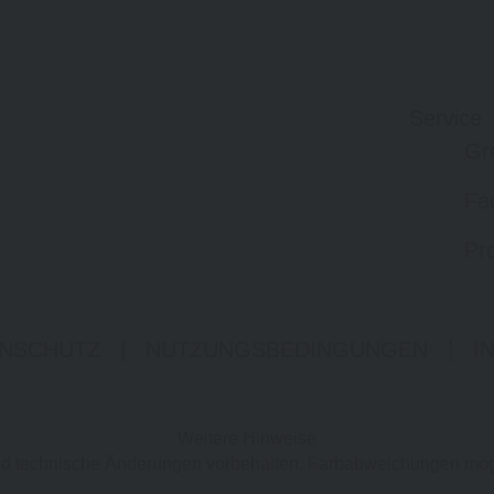
Service
Gr
Fa
Pro
NSCHUTZ
|
NUTZUNGSBEDINGUNGEN
|
I
Weitere Hinweise
 und technische Änderungen vorbehalten. Farbabweichungen mög