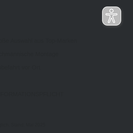
oße Auswahl aus Top-Marken
chmännische Montage
befahrt vor Ort
NFORMATIONSPFLICHT
lich. Stand: Mai 2025