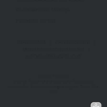
Fachmännische Montage
Probefahrt vor Ort
IMPRESSUM
|
DATENSCHUTZ
|
NUTZUNGSBEDINGUNGEN
|
INFORMATIONSPFLICHT
Weitere Hinweise
Irrtümer, Tippfehler und technische Änderungen
vorbehalten. Farbabweichungen möglich. Stand: Mai
2025