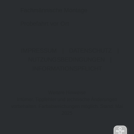
Fachmännische Montage
Probefahrt vor Ort
IMPRESSUM
|
DATENSCHUTZ
|
NUTZUNGSBEDINGUNGEN
|
INFORMATIONSPFLICHT
Weitere Hinweise
Irrtümer, Tippfehler und technische Änderungen
vorbehalten. Farbabweichungen möglich. Stand: Mai
2025