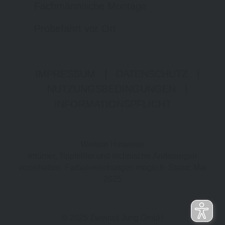
Fachmännische Montage
Probefahrt vor Ort
IMPRESSUM
|
DATENSCHUTZ
|
NUTZUNGSBEDINGUNGEN
|
INFORMATIONSPFLICHT
Weitere Hinweise
Irrtümer, Tippfehler und technische Änderungen
vorbehalten. Farbabweichungen möglich. Stand: Mai
2025
© 2025 Zweirad Jung GmbH