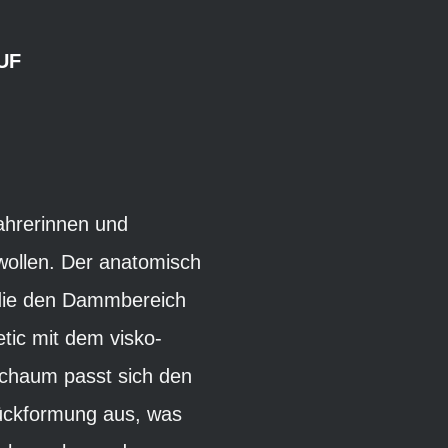
UF
fahrerinnen und
 wollen. Der anatomisch
, die den Dammbereich
etic mit dem visko-
Schaum passt sich den
Rückformung aus, was