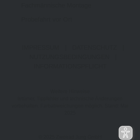
Fachmännische Montage
Probefahrt vor Ort
IMPRESSUM
|
DATENSCHUTZ
|
NUTZUNGSBEDINGUNGEN
|
INFORMATIONSPFLICHT
Weitere Hinweise
Irrtümer, Tippfehler und technische Änderungen
vorbehalten. Farbabweichungen möglich. Stand: Mai
2025
© 2025 Zweirad Jung GmbH