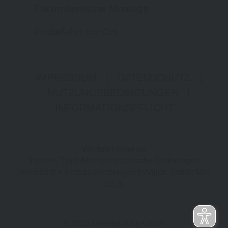
Fachmännische Montage
Probefahrt vor Ort
IMPRESSUM
|
DATENSCHUTZ
|
NUTZUNGSBEDINGUNGEN
|
INFORMATIONSPFLICHT
Weitere Hinweise
Irrtümer, Tippfehler und technische Änderungen
vorbehalten. Farbabweichungen möglich. Stand: Mai
2025
© 2025 Zweirad Jung GmbH