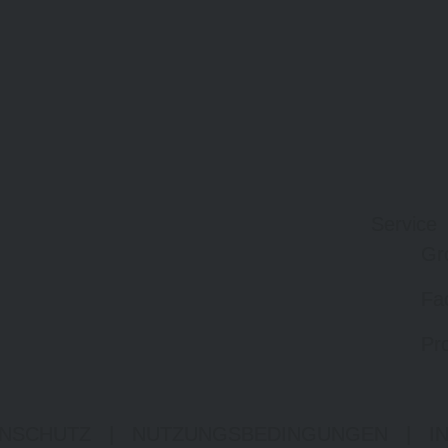
Service
Gr
Fa
Pro
NSCHUTZ
|
NUTZUNGSBEDINGUNGEN
|
I