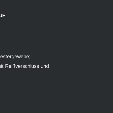
UF
yestergewebe;
it Reißverschluss und