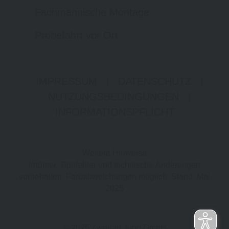
Fachmännische Montage
Probefahrt vor Ort
IMPRESSUM
|
DATENSCHUTZ
|
NUTZUNGSBEDINGUNGEN
|
INFORMATIONSPFLICHT
Weitere Hinweise
Irrtümer, Tippfehler und technische Änderungen
vorbehalten. Farbabweichungen möglich. Stand: Mai
2025
© 2025 Zweirad Jung GmbH