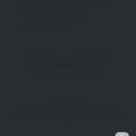
Große Auswahl aus Top-Marken
Fachmännische Montage
Probefahrt vor Ort
IMPRESSUM
|
DATENSCHUTZ
|
NUTZUNGSBEDINGUNGEN
|
INFORMATIONSPFLICHT
Weitere Hinweise
Irrtümer, Tippfehler und technische Änderungen
vorbehalten. Farbabweichungen möglich. Stand: Mai
2025