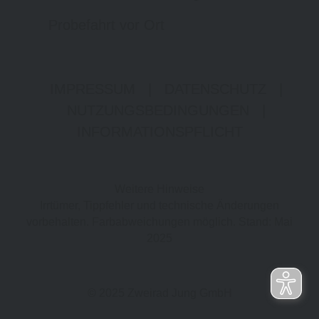
Probefahrt vor Ort
IMPRESSUM
|
DATENSCHUTZ
|
NUTZUNGSBEDINGUNGEN
|
INFORMATIONSPFLICHT
Weitere Hinweise
Irrtümer, Tippfehler und technische Änderungen
vorbehalten. Farbabweichungen möglich. Stand: Mai
2025
© 2025 Zweirad Jung GmbH