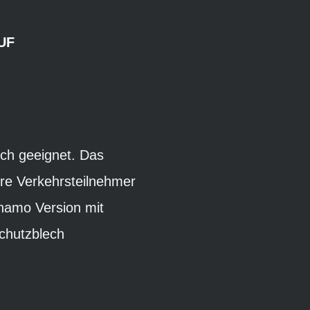
UF
ech geeignet. Das
re Verkehrsteilnehmer
namo Version mit
Schutzblech