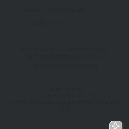
Fachmännische Montage
Probefahrt vor Ort
IMPRESSUM
|
DATENSCHUTZ
|
NUTZUNGSBEDINGUNGEN
|
INFORMATIONSPFLICHT
Weitere Hinweise
Irrtümer, Tippfehler und technische Änderungen
vorbehalten. Farbabweichungen möglich. Stand: Mai
2025