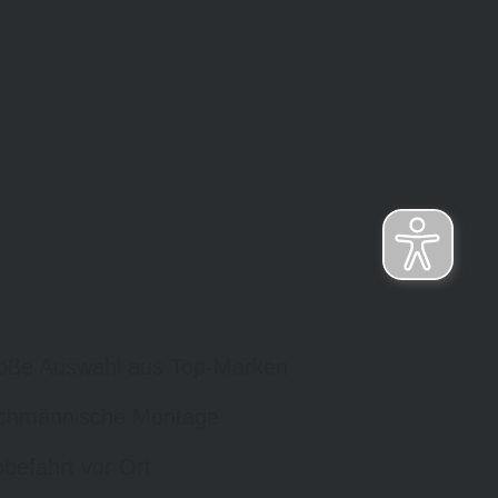
oße Auswahl aus Top-Marken
chmännische Montage
befahrt vor Ort