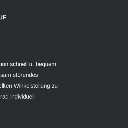
UF
ion schnell u. bequem
rksam störendes
llten Winkelstellung zu
ad individuell