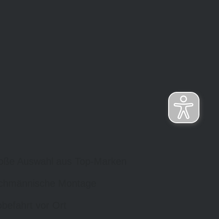
oße Auswahl aus Top-Marken
chmännische Montage
befahrt vor Ort