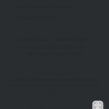
Fachmännische Montage
Probefahrt vor Ort
IMPRESSUM
|
DATENSCHUTZ
|
NUTZUNGSBEDINGUNGEN
|
INFORMATIONSPFLICHT
Weitere Hinweise
Irrtümer, Tippfehler und technische Änderungen
vorbehalten. Farbabweichungen möglich. Stand: Mai
2025