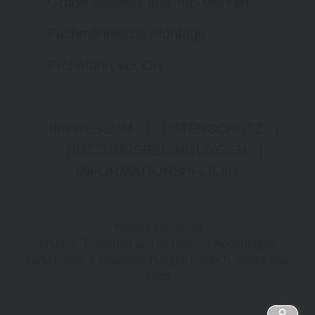
Große Auswahl aus Top-Marken
Fachmännische Montage
Probefahrt vor Ort
IMPRESSUM
|
DATENSCHUTZ
|
NUTZUNGSBEDINGUNGEN
|
INFORMATIONSPFLICHT
Weitere Hinweise
Irrtümer, Tippfehler und technische Änderungen
vorbehalten. Farbabweichungen möglich. Stand: Mai
2025