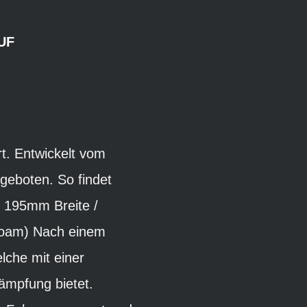
UF
rt. Entwickelt vom
eboten. So findet
 195mm Breite /
foam) Nach einem
lche mit einer
ämpfung bietet.