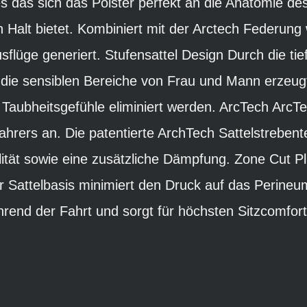
s das sich das Polster perfekt an die Anatomie de
 Halt bietet. Kombiniert mit der Arctech Federun
flüge generiert. Stufensattel Design Durch die tie
ür die sensiblen Bereiche von Frau und Mann erzeu
ubheitsgefühle eliminiert werden. ArcTech ArcTech
rers an. Die patentierte ArchTech Sattelstrebent
ilität sowie eine zusätzliche Dämpfung. Zone Cut P
er Sattelbasis minimiert den Druck auf das Perineu
rend der Fahrt und sorgt für höchsten Sitzcomfort