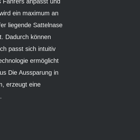
s Fahrers anpasst und
g wird ein maximum an
fer liegende Sattelnase
gt. Dadurch können
 passt sich intuitiv
echnologie ermöglicht
lus Die Aussparung in
m, erzeugt eine
.