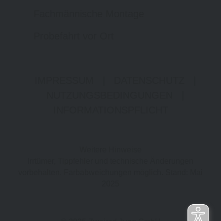
Fachmännische Montage
Probefahrt vor Ort
IMPRESSUM
|
DATENSCHUTZ
|
NUTZUNGSBEDINGUNGEN
|
INFORMATIONSPFLICHT
Weitere Hinweise
Irrtümer, Tippfehler und technische Änderungen
vorbehalten. Farbabweichungen möglich. Stand: Mai
2025