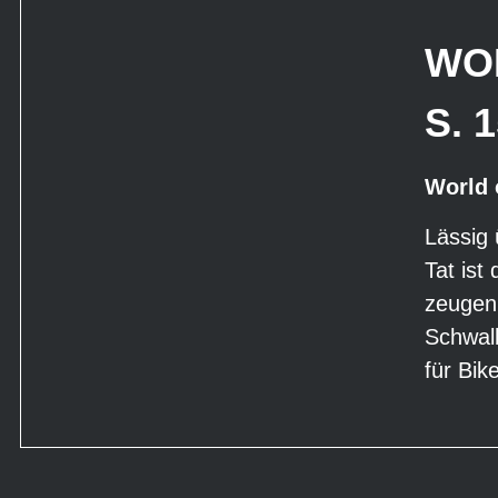
WOR
S. 
World 
Lässig 
Tat ist
zeugen 
Schwalb
für Bik