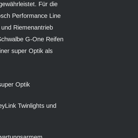
ewährleistet. Für die
Bosch Performance Line
 und Riemenantrieb
 Schwalbe G-One Reifen
iner super Optik als
super Optik
yLink Twinlights und
t wartungsarmem