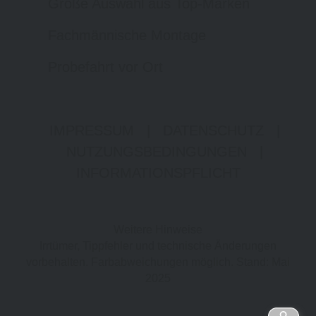
Große Auswahl aus Top-Marken
Fachmännische Montage
Probefahrt vor Ort
IMPRESSUM
|
DATENSCHUTZ
|
NUTZUNGSBEDINGUNGEN
|
INFORMATIONSPFLICHT
Weitere Hinweise
Irrtümer, Tippfehler und technische Änderungen
vorbehalten. Farbabweichungen möglich. Stand: Mai
2025