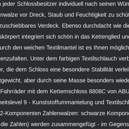
jeder Schlossbesitzer individuell nach seinen W
enwalze vor Dreck, Staub und Feuchtigkeit zu schü
 zuschiebbares Verdeck. Ebenso durchdacht wie die
körpert integriert sich schön in das Kettenglied u
urch den weichen Textilmantel ist es Ihnen möglich
nzufalten. Unter dem farbigen Textilschlauch verb
er, die dem Schloss eine besondere Stabilität verl
chtgewicht, aber durch seine Masse besonders wied
i Fahrräder mit dem Kettemschloss 8808C von ABU
heitslevel 9 - Kunststoffummantelung und Textilsc
2-Komponenten Zahlenwalzen: schwarze Komponen
 die Zahlen) werden zusammengefügt - im Gegens