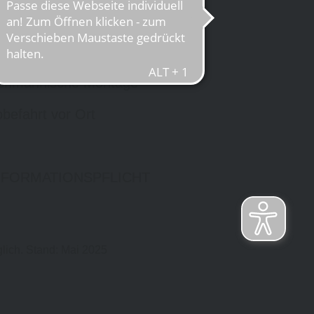
oße Auswahl aus Top-Marken
chmännische Montage
befahrt vor Ort
NFORMATIONSPFLICHT
lich. Stand: Mai 2025