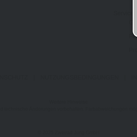
Service
Gr
Fa
Pro
NSCHUTZ
|
NUTZUNGSBEDINGUNGEN
|
I
Weitere Hinweise
 und technische Änderungen vorbehalten. Farbabweichungen mög
© 2025 Zweirad Jung GmbH