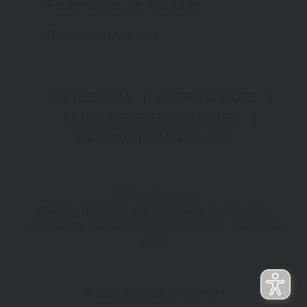
Fachmännische Montage
Probefahrt vor Ort
IMPRESSUM
|
DATENSCHUTZ
|
NUTZUNGSBEDINGUNGEN
|
INFORMATIONSPFLICHT
Weitere Hinweise
Irrtümer, Tippfehler und technische Änderungen
vorbehalten. Farbabweichungen möglich. Stand: Mai
2025
© 2025 Zweirad Jung GmbH