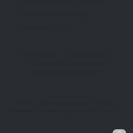
Große Auswahl aus Top-Marken
Fachmännische Montage
Probefahrt vor Ort
IMPRESSUM
|
DATENSCHUTZ
|
NUTZUNGSBEDINGUNGEN
|
INFORMATIONSPFLICHT
Weitere Hinweise
Irrtümer, Tippfehler und technische Änderungen
vorbehalten. Farbabweichungen möglich. Stand: Mai
2025